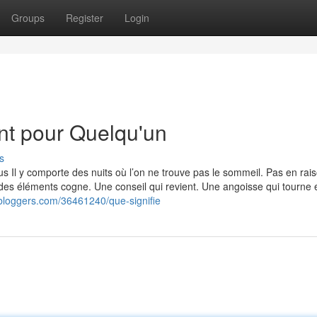
Groups
Register
Login
nt pour Quelqu'un
s
s Il y comporte des nuits où l’on ne trouve pas le sommeil. Pas en rai
r, des éléments cogne. Une conseil qui revient. Une angoisse qui tourne 
bloggers.com/36461240/que-signifie