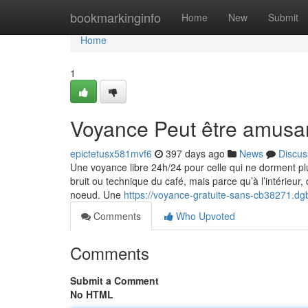
Home
bookmarkinginfo
Home
New
Submit
Home
1
Voyance Peut être amusa
epictetusx581mvf6
397 days ago
News
Discus
Une voyance libre 24h/24 pour celle qui ne dorment plu
bruit ou technique du café, mais parce qu’à l’intérieu
noeud. Une
https://voyance-gratuite-sans-cb38271.dg
Comments
Who Upvoted
Comments
Submit a Comment
No HTML