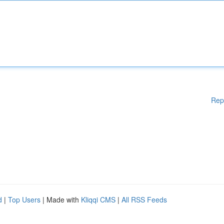
Rep
d
|
Top Users
| Made with
Kliqqi CMS
|
All RSS Feeds