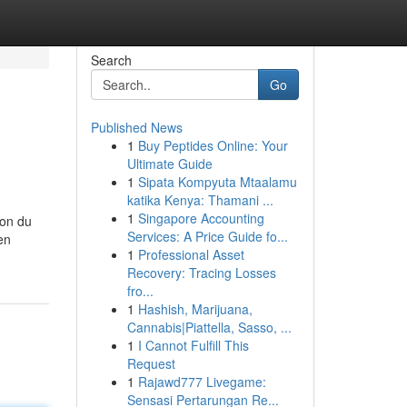
Search
Go
Published News
1
Buy Peptides Online: Your
Ultimate Guide
1
Sipata Kompyuta Mtaalamu
katika Kenya: Thamani ...
1
Singapore Accounting
son du
Services: A Price Guide fo...
en
1
Professional Asset
Recovery: Tracing Losses
fro...
1
Hashish, Marijuana,
Cannabis|Piattella, Sasso, ...
1
I Cannot Fulfill This
Request
1
Rajawd777 Livegame:
Sensasi Pertarungan Re...