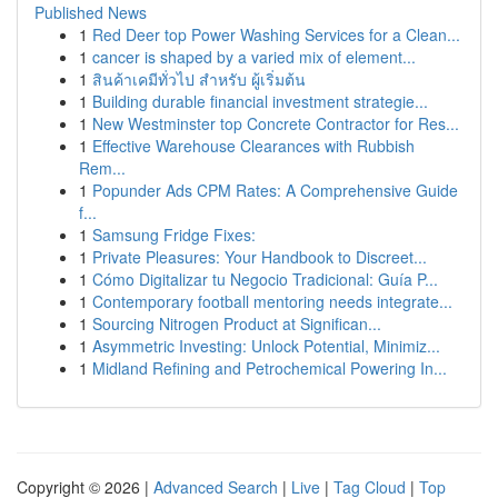
Published News
1
Red Deer top Power Washing Services for a Clean...
1
cancer is shaped by a varied mix of element...
1
สินค้าเคมีทั่วไป สำหรับ ผู้เริ่มต้น
1
Building durable financial investment strategie...
1
New Westminster top Concrete Contractor for Res...
1
Effective Warehouse Clearances with Rubbish
Rem...
1
Popunder Ads CPM Rates: A Comprehensive Guide
f...
1
Samsung Fridge Fixes:
1
Private Pleasures: Your Handbook to Discreet...
1
Cómo Digitalizar tu Negocio Tradicional: Guía P...
1
Contemporary football mentoring needs integrate...
1
Sourcing Nitrogen Product at Significan...
1
Asymmetric Investing: Unlock Potential, Minimiz...
1
Midland Refining and Petrochemical Powering In...
Copyright © 2026 |
Advanced Search
|
Live
|
Tag Cloud
|
Top