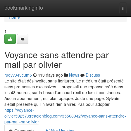
Home
bookmarkinginfo
Togg
navi
Home
1
Voyance sans attendre par
mail par olivier
rudyv343cum5
413 days ago
News
Discuss
Le site était désinvolte, sans fioritures. Le médium était présenté
sans promesses excessives. Il proposait une réponse créé dans
les 48 heures, sur la base d’un court récit de les circonstances.
Aucun abonnement, nul plan opaque. Juste une page. Sylvain
s’était présenté qu’il n’avait rien à virer. Pas pour adopter
https://voyance-
olivier59257.creacionblog.com/35568942/voyance-sans-attendre-
par-mail-par-olivier
Comments
Who Upvoted