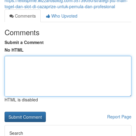
https://felixspmie.wizzardsblog.com/35739050/strategi-jitu-main-
togel-dan-slot-di-cazaprize-untuk-pemula-dan-profesional
Comments
Who Upvoted
Comments
Submit a Comment
No HTML
HTML is disabled
Report Page
Search