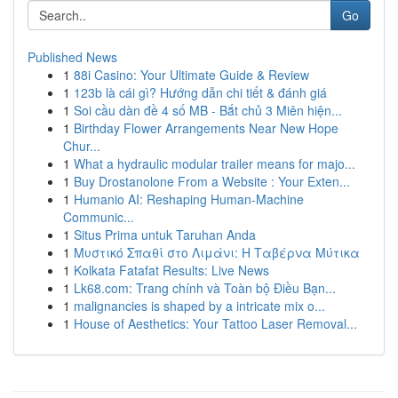
Go
Published News
1
88i Casino: Your Ultimate Guide & Review
1
123b là cái gì? Hướng dẫn chi tiết & đánh giá
1
Soi cầu dàn đề 4 số MB - Bắt chủ 3 Miên hiện...
1
Birthday Flower Arrangements Near New Hope
Chur...
1
What a hydraulic modular trailer means for majo...
1
Buy Drostanolone From a Website : Your Exten...
1
Humanio AI: Reshaping Human-Machine
Communic...
1
Situs Prima untuk Taruhan Anda
1
Μυστικό Σπαθί στο Λιμάνι: Η Ταβέρνα Μύτικα
1
Kolkata Fatafat Results: Live News
1
Lk68.com: Trang chính và Toàn bộ Điều Bạn...
1
malignancies is shaped by a intricate mix o...
1
House of Aesthetics: Your Tattoo Laser Removal...