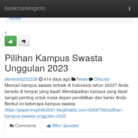
Home
bookmarkinginfo
Togg
navi
Home
1
Pilihan Kampus Swasta
Unggulan 2023
denisvbis232328
414 days ago
News
Discuss
Mencari kampus swasta terbaik di Indonesia tahun 2023? Anda
berada di tempat yang tepat! Mendapatkan kampus yang tepat
sangat penting untuk masa depan pendidikan dan karier Anda.
Berikut ini beberapa kampus swasta
https://jaspermxpb962091.blogthisbiz.com/42687560/pilihan-
kampus-swasta-unggulan-2023
Comments
Who Upvoted