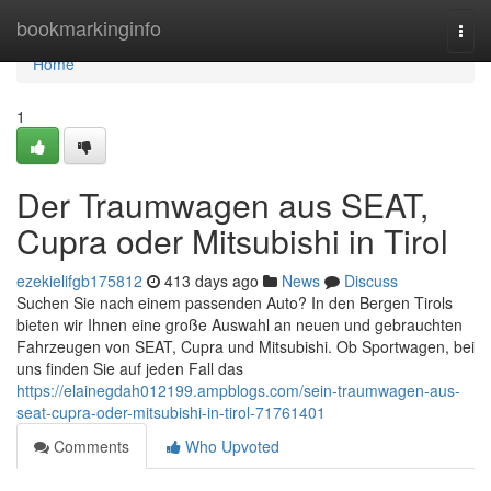
Home
bookmarkinginfo
Togg
navi
Home
1
Der Traumwagen aus SEAT,
Cupra oder Mitsubishi in Tirol
ezekielifgb175812
413 days ago
News
Discuss
Suchen Sie nach einem passenden Auto? In den Bergen Tirols
bieten wir Ihnen eine große Auswahl an neuen und gebrauchten
Fahrzeugen von SEAT, Cupra und Mitsubishi. Ob Sportwagen, bei
uns finden Sie auf jeden Fall das
https://elainegdah012199.ampblogs.com/sein-traumwagen-aus-
seat-cupra-oder-mitsubishi-in-tirol-71761401
Comments
Who Upvoted