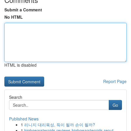
Submit a Comment
No HTML
HTML is disabled
Report Page
Search
Go
Published News
1
리니지 대리육성, 득이 될까 손이 될까?
1
highgearsteroids reviews highgearsteroids reput...