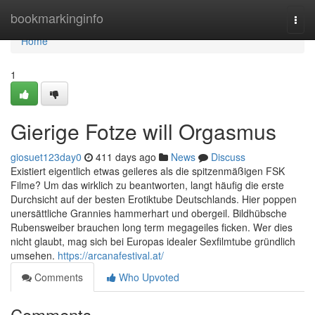
Home
bookmarkinginfo
Togg
navi
Home
1
Gierige Fotze will Orgasmus
giosuet123day0
411 days ago
News
Discuss
Existiert eigentlich etwas geileres als die spitzenmäßigen FSK
Filme? Um das wirklich zu beantworten, langt häufig die erste
Durchsicht auf der besten Erotiktube Deutschlands. Hier poppen
unersättliche Grannies hammerhart und obergeil. Bildhübsche
Rubensweiber brauchen long term megageiles ficken. Wer dies
nicht glaubt, mag sich bei Europas idealer Sexfilmtube gründlich
umsehen.
https://arcanafestival.at/
Comments
Who Upvoted
Comments