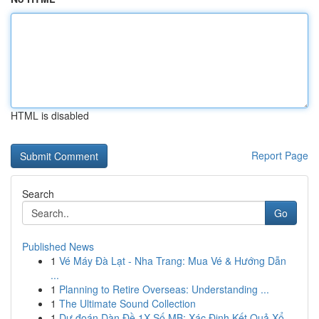
HTML is disabled
Report Page
Search
Go
Published News
1
Vé Máy Đà Lạt - Nha Trang: Mua Vé & Hướng Dẫn
...
1
Planning to Retire Overseas: Understanding ...
1
The Ultimate Sound Collection
1
Dự đoán Dàn Đề 1X Số MB: Xác Định Kết Quả Xổ...