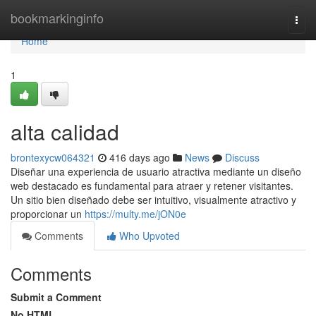
Home
bookmarkinginfo
Togg
navi
Home
1
alta calidad
brontexycw064321
416 days ago
News
Discuss
Diseñar una experiencia de usuario atractiva mediante un diseño
web destacado es fundamental para atraer y retener visitantes.
Un sitio bien diseñado debe ser intuitivo, visualmente atractivo y
proporcionar un
https://multy.me/jON0e
Comments
Who Upvoted
Comments
Submit a Comment
No HTML