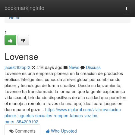
Home
bookmarkinginfo
Togg
navi
Home
1
Lovense
jace8z62opr2
416 days ago
News
Discuss
Lovense es una empresa pionera en la creación de productos
eróticos inteligentes, conocida a nivel global por combinando
placer y tecnología de forma creativa. Desde su lanzamiento,
Lovense ha transformado la forma en que la gente exploran su
vida sexual, brindando dispositivos de alta calidad que permiten
el manejo a remoto a través de una app, ideal para juegos en
duo o para el gozo...
https://www.elplural.com/vivir/revolucion-
placer-juguetes-sexuales-rompen-tabues-vez-bc-
nmrs_354209102
Comments
Who Upvoted