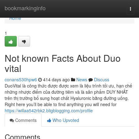
Home
bookmarkinginfo
Togg
navi
Home
1
Not known Facts About Duo
vital
conans530hpw6
414 days ago
News
Discuss
DuoVital là công thức được được xem là liệu trình tối ưu, hạn chế
những nhược điểm của đường tiêm và là sản phẩm DUY NHẤT
trên thị trường bổ sung hoạt chất Hyaluronic bằng đường uống.
Right here you’ll be able to find anything you will need for
https://willaa542rbk2.bligblogging.com/profile
Comments
Who Upvoted
Comments