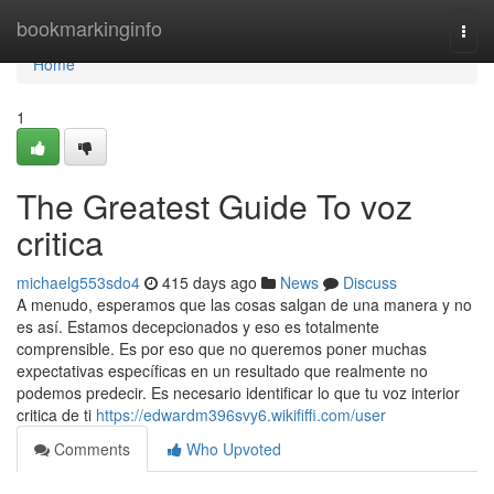
Home
bookmarkinginfo
Togg
navi
Home
1
The Greatest Guide To voz
critica
michaelg553sdo4
415 days ago
News
Discuss
A menudo, esperamos que las cosas salgan de una manera y no
es así. Estamos decepcionados y eso es totalmente
comprensible. Es por eso que no queremos poner muchas
expectativas específicas en un resultado que realmente no
podemos predecir. Es necesario identificar lo que tu voz interior
critica de ti
https://edwardm396svy6.wikififfi.com/user
Comments
Who Upvoted