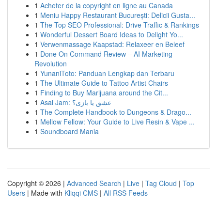
1
Acheter de la copyright en ligne au Canada
1
Meniu Happy Restaurant București: Delicii Gusta...
1
The Top SEO Professional: Drive Traffic & Rankings
1
Wonderful Dessert Board Ideas to Delight Yo...
1
Verwenmassage Kaapstad: Relaxeer en Beleef
1
Done On Command Review – AI Marketing
Revolution
1
YunaniToto: Panduan Lengkap dan Terbaru
1
The Ultimate Guide to Tattoo Artist Chairs
1
Finding to Buy Marijuana around the Cit...
1
Asal Jam: عشق یا بازی؟
1
The Complete Handbook to Dungeons & Drago...
1
Mellow Fellow: Your Guide to Live Resin & Vape ...
1
Soundboard Mania
Copyright © 2026 |
Advanced Search
|
Live
|
Tag Cloud
|
Top
Users
| Made with
Kliqqi CMS
|
All RSS Feeds