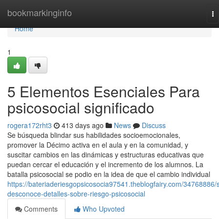
Home
bookmarkinginfo
To
na
Home
1
5 Elementos Esenciales Para
psicosocial significado
rogera172rht3
413 days ago
News
Discuss
Se búsqueda blindar sus habilidades socioemocionales,
promover la Décimo activa en el aula y en la comunidad, y
suscitar cambios en las dinámicas y estructuras educativas que
puedan cercar el educación y el incremento de los alumnos. La
batalla psicosocial se podio en la idea de que el cambio individual
https://bateriaderiesgopsicosocia97541.theblogfairy.com/34768886/
desconoce-detalles-sobre-riesgo-psicosocial
Comments
Who Upvoted