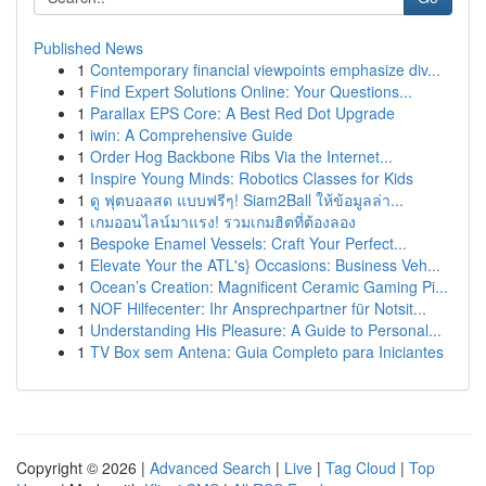
Published News
1
Contemporary financial viewpoints emphasize div...
1
Find Expert Solutions Online: Your Questions...
1
Parallax EPS Core: A Best Red Dot Upgrade
1
iwin: A Comprehensive Guide
1
Order Hog Backbone Ribs Via the Internet...
1
Inspire Young Minds: Robotics Classes for Kids
1
ดู ฟุตบอลสด แบบฟรีๆ! Siam2Ball ให้ข้อมูลล่า...
1
เกมออนไลน์มาแรง! รวมเกมฮิตที่ต้องลอง
1
Bespoke Enamel Vessels: Craft Your Perfect...
1
Elevate Your the ATL's} Occasions: Business Veh...
1
Ocean’s Creation: Magnificent Ceramic Gaming Pi...
1
NOF Hilfecenter: Ihr Ansprechpartner für Notsit...
1
Understanding His Pleasure: A Guide to Personal...
1
TV Box sem Antena: Guia Completo para Iniciantes
Copyright © 2026 |
Advanced Search
|
Live
|
Tag Cloud
|
Top