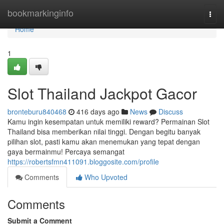
Home
bookmarkinginfo
Togg
navi
Home
1
Slot Thailand Jackpot Gacor
bronteburu840468
416 days ago
News
Discuss
Kamu ingin kesempatan untuk memiliki reward? Permainan Slot
Thailand bisa memberikan nilai tinggi. Dengan begitu banyak
pilihan slot, pasti kamu akan menemukan yang tepat dengan
gaya bermainmu! Percaya semangat
https://robertsfmn411091.bloggosite.com/profile
Comments
Who Upvoted
Comments
Submit a Comment