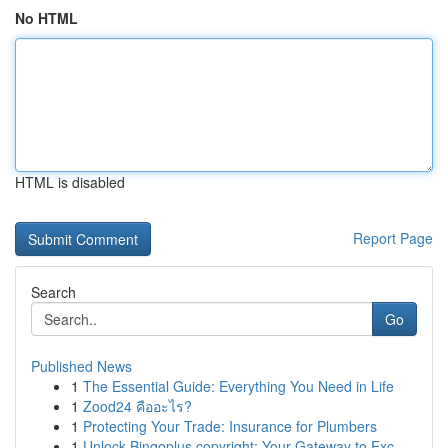
No HTML
HTML is disabled
Report Page
Search
Go
Published News
1
The Essential Guide: Everything You Need in Life
1
Zood24 คืออะไร?
1
Protecting Your Trade: Insurance for Plumbers
1
Unlock Bingoplus copyright: Your Gateway to Exc...