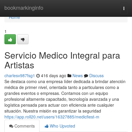
Home
bookmarkinginfo
Togg
navi
Home
1
Servicio Medico Integral para
Artistas
charlesv987fsg1
416 days ago
News
Discuss
Se destaca como una empresa líder dedicada a brindar atención
médica de primer nivel, orientada tanto a particulares como a
grandes eventos o empresas. Contamos con un equipo
profesional altamente capacitado, tecnología avanzada y una
logística pensada para actuar con eficiencia ante cualquier
situación. Nuestra misión es garantizar la seguridad
https://app.roll20.net/users/16327885/medicfiest-m
Comments
Who Upvoted