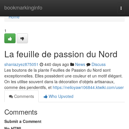
Home
bookmarkinginfo
Togg
navi
Home
1
La feuille de passion du Nord
shaniazyez875051
440 days ago
News
Discuss
Les boutons de la plante Feuilles de Passion du Nord sont
exceptionnelles. Elles possèdent une couleur et un motif élégant.
On les utilise souvent dans la décoration d'objets artisanaux,
comme des pendentifs, et
https://neiloyaw106844.ktwiki.com/user
Comments
Who Upvoted
Comments
Submit a Comment
No HTML