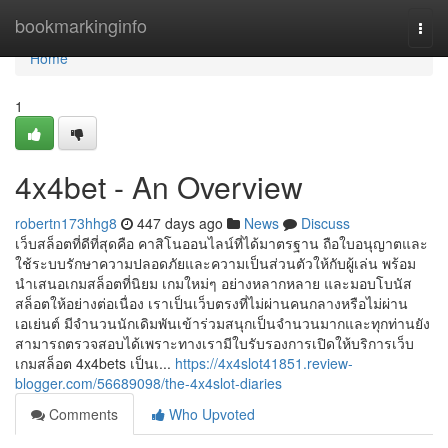
Home
bookmarkinginfo
Togg
navi
Home
1
4x4bet - An Overview
robertn173hhg8
447 days ago
News
Discuss
เว็บสล็อตที่ดีที่สุดคือ คาสิโนออนไลน์ที่ได้มาตรฐาน ถือใบอนุญาตและ
ใช้ระบบรักษาความปลอดภัยและความเป็นส่วนตัวให้กับผู้เล่น พร้อม
นำเสนอเกมสล็อตที่นิยม เกมใหม่ๆ อย่างหลากหลาย และมอบโบนัส
สล็อตให้อย่างต่อเนื่อง เราเป็นเว็บตรงที่ไม่ผ่านคนกลางหรือไม่ผ่าน
เอเย่นต์ มีจำนวนนักเดิมพันเข้าร่วมสนุกเป็นจำนวนมากและทุกท่านยัง
สามารถตรวจสอบได้เพราะทางเรามีใบรับรองการเปิดให้บริการเว็บ
เกมสล็อต 4x4bets เป็นเ...
https://4x4slot41851.review-
blogger.com/56689098/the-4x4slot-diaries
Comments
Who Upvoted