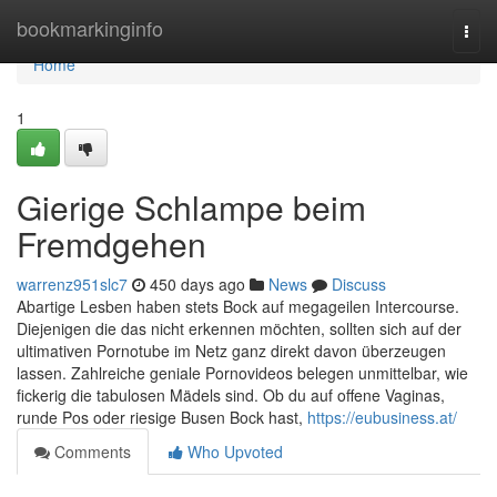
Home
bookmarkinginfo
Togg
navi
Home
1
Gierige Schlampe beim
Fremdgehen
warrenz951slc7
450 days ago
News
Discuss
Abartige Lesben haben stets Bock auf megageilen Intercourse.
Diejenigen die das nicht erkennen möchten, sollten sich auf der
ultimativen Pornotube im Netz ganz direkt davon überzeugen
lassen. Zahlreiche geniale Pornovideos belegen unmittelbar, wie
fickerig die tabulosen Mädels sind. Ob du auf offene Vaginas,
runde Pos oder riesige Busen Bock hast,
https://eubusiness.at/
Comments
Who Upvoted