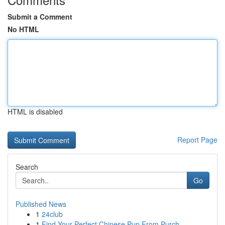
Submit a Comment
No HTML
HTML is disabled
Report Page
Search
Go
Published News
1
24club
1
Find Your Perfect Chinese Pup From Purch...