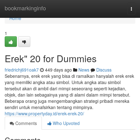
Home
bookmarkinginfo
Togg
navi
Home
1
Erek" 20 for Dummies
friedrichj691oak7
449 days ago
News
Discuss
Sebenarnya, erek erek yang bisa di ramalkan hanyalah erek erek
yang memiliki angka atau simbol. Untuk angka atau simbol
tersebut akan di ambil dari mimpi seseorang seperti kejadian,
objek, dan lain sebagainya yang di alami dalam mimpi tersebut.
Beberapa orang juga mengembangkan strategi pribadi mereka
sendiri untuk menafsirkan tentang mimpinya.
https://www.propertyday.id/erek-erek-20/
Comments
Who Upvoted
Comments