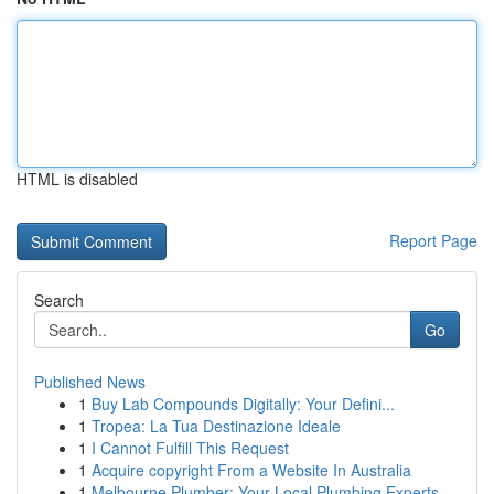
HTML is disabled
Report Page
Search
Go
Published News
1
Buy Lab Compounds Digitally: Your Defini...
1
Tropea: La Tua Destinazione Ideale
1
I Cannot Fulfill This Request
1
Acquire copyright From a Website In Australia
1
Melbourne Plumber: Your Local Plumbing Experts