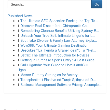
Go
Published News
1
The Ultimate SEO Specialist: Finding the Top Ta...
1
Discover Real Discomfort : Chiropractic Ca...
1
Remodelling Cleanup Benefits Utilizing Sydney R...
1
Unleash Your True Self: Intimate Lingerie for L...
1
Southlake Divorce & Family Law Attorney Expla...
1
Wow388: Your Ultimate Gaming Destination
1
Descubre "'La Tienda a Granel Ideal'": Tu "'Ref...
1
Betflix: The Ultimate Introduction for Novices
1
Getting in Purchase Sports Entry : A Best Guide
1
Gulu Uganda: Your Guide to Hotels andGulu,
Ugan...
1
Master Rummy Strategies for Victory
1
Transplantimi i Flokëve në Turqi: Gjithçka që D...
1
Business Management Software Pricing: A comple...