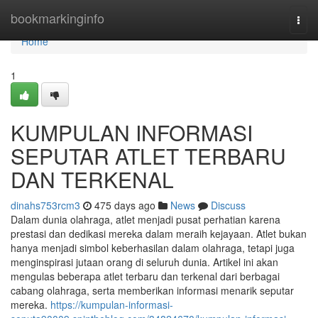
Home
bookmarkinginfo
Togg
navi
Home
1
KUMPULAN INFORMASI
SEPUTAR ATLET TERBARU
DAN TERKENAL
dinahs753rcm3
475 days ago
News
Discuss
Dalam dunia olahraga, atlet menjadi pusat perhatian karena
prestasi dan dedikasi mereka dalam meraih kejayaan. Atlet bukan
hanya menjadi simbol keberhasilan dalam olahraga, tetapi juga
menginspirasi jutaan orang di seluruh dunia. Artikel ini akan
mengulas beberapa atlet terbaru dan terkenal dari berbagai
cabang olahraga, serta memberikan informasi menarik seputar
mereka.
https://kumpulan-informasi-