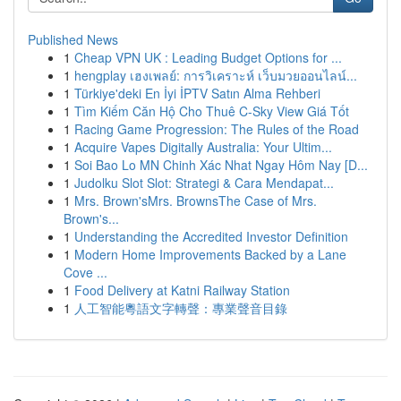
Published News
1
Cheap VPN UK : Leading Budget Options for ...
1
hengplay เฮงเพลย์: การวิเคราะห์ เว็บมวยออนไลน์...
1
Türkiye'deki En İyi İPTV Satın Alma Rehberi
1
Tìm Kiếm Căn Hộ Cho Thuê C-Sky View Giá Tốt
1
Racing Game Progression: The Rules of the Road
1
Acquire Vapes Digitally Australia: Your Ultim...
1
Soi Bao Lo MN Chinh Xác Nhat Ngay Hôm Nay [D...
1
Judolku Slot Slot: Strategi & Cara Mendapat...
1
Mrs. Brown'sMrs. BrownsThe Case of Mrs.
Brown's...
1
Understanding the Accredited Investor Definition
1
Modern Home Improvements Backed by a Lane
Cove ...
1
Food Delivery at Katni Railway Station
1
人工智能粵語文字轉聲：專業聲音目錄