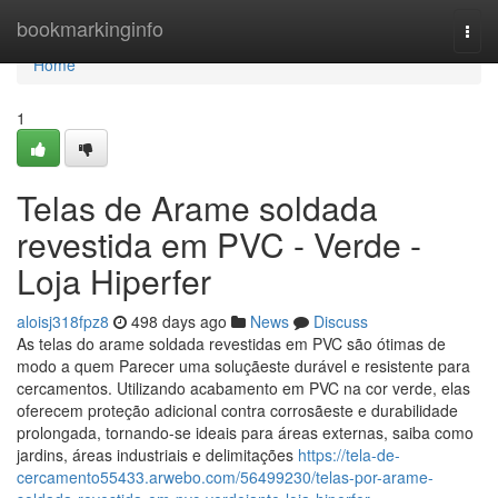
Home
bookmarkinginfo
Togg
navi
Home
1
Telas de Arame soldada
revestida em PVC - Verde -
Loja Hiperfer
aloisj318fpz8
498 days ago
News
Discuss
As telas do arame soldada revestidas em PVC são ótimas de
modo a quem Parecer uma soluçãeste durável e resistente para
cercamentos. Utilizando acabamento em PVC na cor verde, elas
oferecem proteção adicional contra corrosãeste e durabilidade
prolongada, tornando-se ideais para áreas externas, saiba como
jardins, áreas industriais e delimitações
https://tela-de-
cercamento55433.arwebo.com/56499230/telas-por-arame-