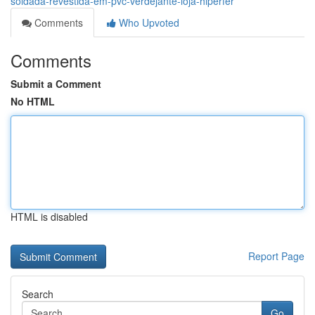
soldada-revestida-em-pvc-verdejante-loja-hiperfer
Comments
Who Upvoted
Comments
Submit a Comment
No HTML
HTML is disabled
Report Page
Search
Go