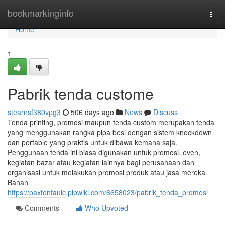
Home
bookmarkinginfo
Togg
navi
Home
1
Pabrik tenda custome
stearnsf380vpg3
506 days ago
News
Discuss
Tenda printing, promosi maupun tenda custom merupakan tenda
yang menggunakan rangka pipa besi dengan sistem knockdown
dan portable yang praktis untuk dibawa kemana saja.
Penggunaan tenda ini biasa digunakan untuk promosi, even,
kegiatan bazar atau kegiatan lainnya bagi perusahaan dan
organisasi untuk melakukan promosi produk atau jasa mereka.
Bahan
https://paxtonfaulc.plpwiki.com/6658023/pabrik_tenda_promosi
Comments
Who Upvoted