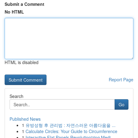
Submit a Comment
No HTML
HTML is disabled
Report Page
Search
Go
Published News
1
유방성형 후 관리법 : 자연스러운 아름다움을 ...
1
Calculate Circles: Your Guide to Circumference
1
Interactive Flat Panels Revolutionizing Medi...