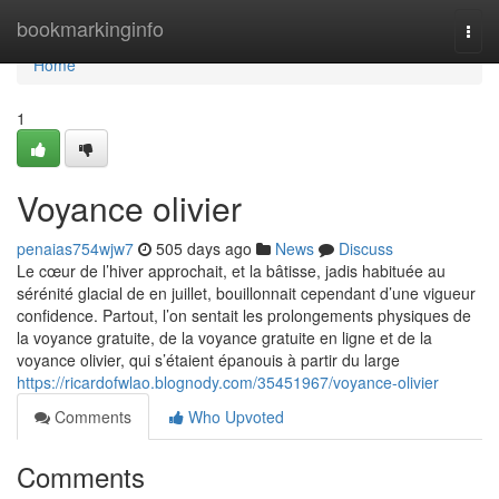
Home
bookmarkinginfo
Togg
navi
Home
1
Voyance olivier
penaias754wjw7
505 days ago
News
Discuss
Le cœur de l’hiver approchait, et la bâtisse, jadis habituée au
sérénité glacial de en juillet, bouillonnait cependant d’une vigueur
confidence. Partout, l’on sentait les prolongements physiques de
la voyance gratuite, de la voyance gratuite en ligne et de la
voyance olivier, qui s’étaient épanouis à partir du large
https://ricardofwlao.blognody.com/35451967/voyance-olivier
Comments
Who Upvoted
Comments