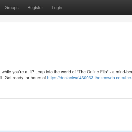
Groups
Register
Login
hile you're at it? Leap into the world of "The Online Flip" - a mind-b
mit. Get ready for hours of
https://declanlwai460063.thezenweb.com/the-