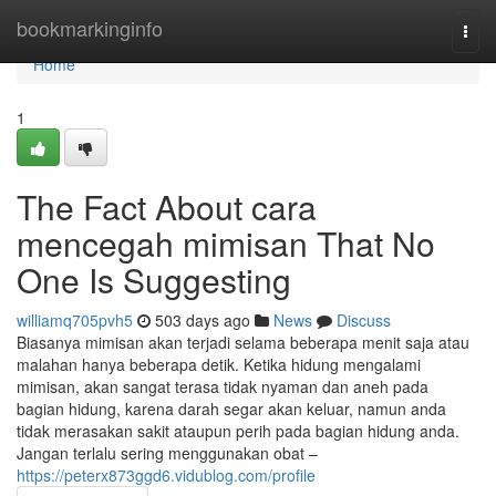
Home
bookmarkinginfo
Togg
navi
Home
1
The Fact About cara
mencegah mimisan That No
One Is Suggesting
williamq705pvh5
503 days ago
News
Discuss
Biasanya mimisan akan terjadi selama beberapa menit saja atau
malahan hanya beberapa detik. Ketika hidung mengalami
mimisan, akan sangat terasa tidak nyaman dan aneh pada
bagian hidung, karena darah segar akan keluar, namun anda
tidak merasakan sakit ataupun perih pada bagian hidung anda.
Jangan terlalu sering menggunakan obat –
https://peterx873ggd6.vidublog.com/profile