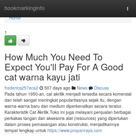
Home
bookmarkinginfo
Togg
navi
Home
1
How Much You Need To
Expect You'll Pay For A Good
cat warna kayu jati
fredericq257eca2
507 days ago
News
Discuss
Pada tahun 1950-an, cat akrilik menjadi tersedia secara komersial
dan telah sangat meningkat popularitasnya sejak itu, dengan
warna-warna baru dan medium diperkenalkan secara teratur.
Karakteristik Cat Akrilik Toko ini juga melayani penjualan berbagai
perkakas tangan dan aksesoris alat (resources) yang diperlukan
dalam proses pemasangan atau konstruksi, menjadikannya
tempat lengkap untuk
https://www.propanraya.com