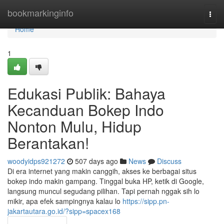
Home
bookmarkinginfo
Togg
navi
Home
1
Edukasi Publik: Bahaya
Kecanduan Bokep Indo
Nonton Mulu, Hidup
Berantakan!
woodyidps921272
507 days ago
News
Discuss
Di era internet yang makin canggih, akses ke berbagai situs
bokep indo makin gampang. Tinggal buka HP, ketik di Google,
langsung muncul segudang pilihan. Tapi pernah nggak sih lo
mikir, apa efek sampingnya kalau lo
https://sipp.pn-
jakartautara.go.id/?sipp=spacex168