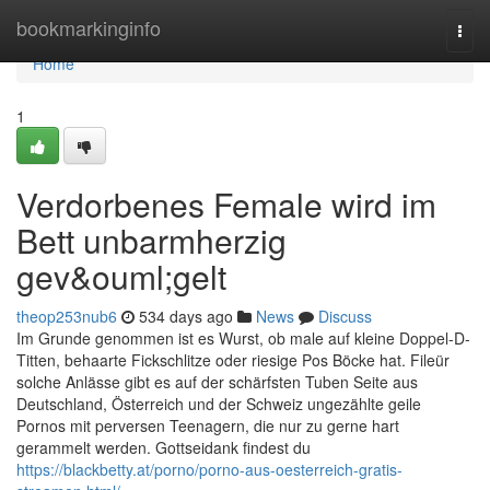
Home
bookmarkinginfo
Togg
navi
Home
1
Verdorbenes Female wird im
Bett unbarmherzig
gev&ouml;gelt
theop253nub6
534 days ago
News
Discuss
Im Grunde genommen ist es Wurst, ob male auf kleine Doppel-D-
Titten, behaarte Fickschlitze oder riesige Pos Böcke hat. Fileür
solche Anlässe gibt es auf der schärfsten Tuben Seite aus
Deutschland, Österreich und der Schweiz ungezählte geile
Pornos mit perversen Teenagern, die nur zu gerne hart
gerammelt werden. Gottseidank findest du
https://blackbetty.at/porno/porno-aus-oesterreich-gratis-