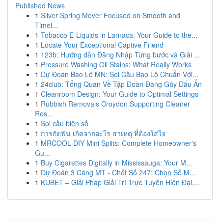
Published News
1
Silver Spring Mover Focused on Smooth and
Timel...
1
Tobacco E-Liquids in Larnaca: Your Guide to the...
1
Locate Your Exceptional Captive Friend
1
123b: Hướng dẫn Đăng Nhập Từng bước và Giải ...
1
Pressure Washing Oil Stains: What Really Works
1
Dự Đoán Bao Lô MN: Soi Cầu Bao Lô Chuẩn Với...
1
24club: Tổng Quan Về Tập Đoàn Đang Gây Dấu Ấn
1
Cleanroom Design: Your Guide to Optimal Settings
1
Rubbish Removals Croydon Supporting Cleaner
Res...
1
Soi cầu biên số
1
การกัดฟัน เกิดจากอะไร สาเหตุ ที่ต้องใส่ใจ
1
MRCOOL DIY Mini Splits: Complete Homeowner's
Gu...
1
Buy Cigarettes Digitally in Mississauga: Your M...
1
Dự Đoán 3 Càng MT - Chốt Số 247: Chọn Số M...
1
KUBET – Giải Pháp Giải Trí Trực Tuyến Hiện Đại,...