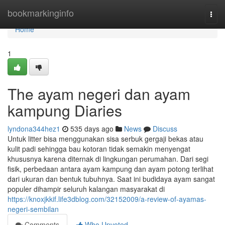
Home
bookmarkinginfo
Togg
navi
Home
1
The ayam negeri dan ayam
kampung Diaries
lyndona344hez1
535 days ago
News
Discuss
Untuk litter bisa menggunakan sisa serbuk gergaji bekas atau
kulit padi sehingga bau kotoran tidak semakin menyengat
khususnya karena diternak di lingkungan perumahan. Dari segi
fisik, perbedaan antara ayam kampung dan ayam potong terlihat
dari ukuran dan bentuk tubuhnya. Saat ini budidaya ayam sangat
populer dihampir seluruh kalangan masyarakat di
https://knoxjkkif.life3dblog.com/32152009/a-review-of-ayamas-
negeri-sembilan
Comments
Who Upvoted