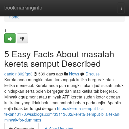
Home
bookmarkinginfo
Togg
navi
Home
1
5 Easy Facts About masalah
kereta semput Described
danieln802fge3
539 days ago
News
Discuss
Kereta anda mungkin akan tersengguk ketika bergerak atau
ketika memecut. Kereta anda pun mungkin akan jadi susah untuk
dihidupkan serta boleh bergegar dan mati ketika tak bergerak.
Minyak equipment atau minyak ATF kereta sudah kotor dengan
kelikatan yang tidak betul menambah beban pada enjin. Apabila
enjin tidak berfungsi dengan
https://kereta-semput-bila-
tekan43173.wssblogs.com/33113632/kereta-semput-bila-tekan-
minyak-for-dummies
Comments
Who Upvoted