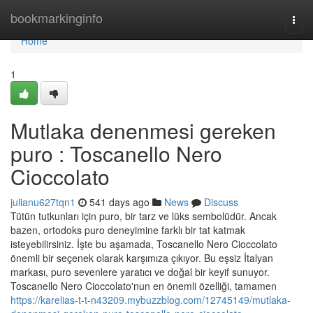
Home
bookmarkinginfo
Togg
navi
Home
1
Mutlaka denenmesi gereken
puro : Toscanello Nero
Cioccolato
julianu627tqn1
541 days ago
News
Discuss
Tütün tutkunları için puro, bir tarz ve lüks sembolüdür. Ancak
bazen, ortodoks puro deneyimine farklı bir tat katmak
isteyebilirsiniz. İşte bu aşamada, Toscanello Nero Cioccolato
önemli bir seçenek olarak karşımıza çıkıyor. Bu eşsiz İtalyan
markası, puro sevenlere yaratıcı ve doğal bir keyif sunuyor.
Toscanello Nero Cioccolato'nun en önemli özelliği, tamamen
https://karelias-t-t-n43209.mybuzzblog.com/12745149/mutlaka-