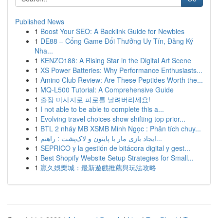
Published News
1
Boost Your SEO: A Backlink Guide for Newbies
1
DE88 – Cổng Game Đổi Thưởng Uy Tín, Đăng Ký
Nha...
1
KENZO188: A Rising Star in the Digital Art Scene
1
XS Power Batteries: Why Performance Enthusiasts...
1
Amino Club Review: Are These Peptides Worth the...
1
MQ-L500 Tutorial: A Comprehensive Guide
1
출장 마사지로 피로를 날려버리세요!
1
I not able to be able to complete this a...
1
Evolving travel choices show shifting top prior...
1
BTL 2 nháy MB XSMB Minh Ngọc : Phân tích chuy...
1
ایجاد بازی مار با پایتون و لاک‌پشت : راهنم...
1
SEPRICO y la gestión de bitácora digital y gest...
1
Best Shopify Website Setup Strategies for Small...
1
贏久娛樂城：最新遊戲推薦與玩法攻略