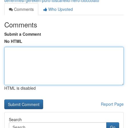
denenmesi-gereken-puro-toscanello-nero-cioccolato
Comments
Who Upvoted
Comments
Submit a Comment
No HTML
HTML is disabled
Report Page
Search
Go