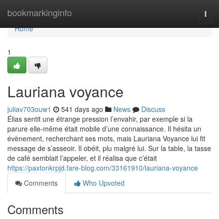
Home
bookmarkinginfo
Togg
navi
Home
1
Lauriana voyance
juliav703ouw1
541 days ago
News
Discuss
Élias sentit une étrange pression l’envahir, par exemple si la
parure elle-même était mobile d’une connaissance. Il hésita un
évènement, recherchant ses mots, mais Lauriana Voyance lui fit
message de s’asseoir. Il obéit, plu malgré lui. Sur la table, la tasse
de café semblait l’appeler, et il réalisa que c’était
https://paxtonkrpjd.fare-blog.com/33161910/lauriana-voyance
Comments
Who Upvoted
Comments