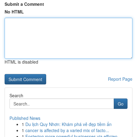
Submit a Comment
No HTML
HTML is disabled
Report Page
Search
Go
Published News
1
Du lịch Quy Nhơn: Khám phá vẻ đẹp tiềm ẩn
1
cancer is affected by a varied mix of facto...
1
Fostering more powerful businesses via efficien...