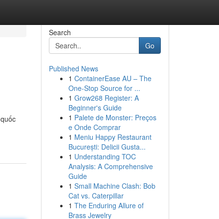
Search
Go
Published News
1
ContainerEase AU – The
One-Stop Source for ...
1
Grow268 Register: A
Beginner's Guide
1
Palete de Monster: Preços
 quốc
e Onde Comprar
1
Meniu Happy Restaurant
București: Delicii Gusta...
1
Understanding TOC
Analysis: A Comprehensive
Guide
1
Small Machine Clash: Bob
Cat vs. Caterpillar
1
The Enduring Allure of
Brass Jewelry