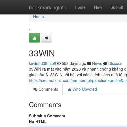
Home
bookmarkinginfo
Home
New
Submit
Home
1
33WIN
kevin5d09hsb9
558 days ago
News
Discuss
33WIN ra mắt vào năm 2020 và nhanh chóng khẳng định v
gia châu Á. 33WIN nổi bật với các chính sách quà tặng
https://seomotionz.com/member.php?action=profile&u
Comments
Who Upvoted
Comments
Submit a Comment
No HTML