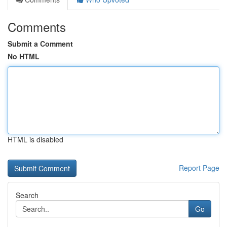
Comments
Submit a Comment
No HTML
HTML is disabled
Report Page
Search
Go