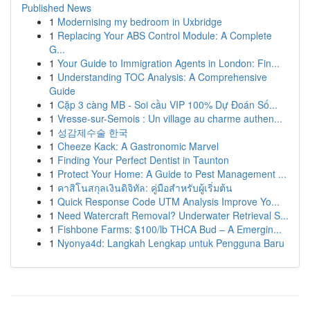
Published News
1
Modernising my bedroom in Uxbridge
1
Replacing Your ABS Control Module: A Complete
G...
1
Your Guide to Immigration Agents in London: Fin...
1
Understanding TOC Analysis: A Comprehensive
Guide
1
Cặp 3 càng MB - Soi cầu VIP 100% Dự Đoán Số...
1
Vresse-sur-Semois : Un village au charme authen...
1
성감제수술 한국
1
Cheeze Kack: A Gastronomic Marvel
1
Finding Your Perfect Dentist in Taunton
1
Protect Your Home: A Guide to Pest Management ...
1
คาสิโนสกุลเงินดิจิทัล: คู่มือสำหรับผู้เริ่มต้น
1
Quick Response Code UTM Analysis Improve Yo...
1
Need Watercraft Removal? Underwater Retrieval S...
1
Fishbone Farms: $100/lb THCA Bud – A Emergin...
1
Nyonya4d: Langkah Lengkap untuk Pengguna Baru