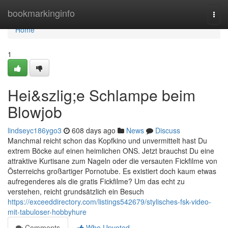
Home
bookmarkinginfo
Togg
navi
Home
1
Hei&szlig;e Schlampe beim
Blowjob
lindseyc186ygo3
608 days ago
News
Discuss
Manchmal reicht schon das Kopfkino und unvermittelt hast Du
extrem Böcke auf einen heimlichen ONS. Jetzt brauchst Du eine
attraktive Kurtisane zum Nageln oder die versauten Fickfilme von
Österreichs großartiger Pornotube. Es existiert doch kaum etwas
aufregenderes als die gratis Fickfilme? Um das echt zu
verstehen, reicht grundsätzlich ein Besuch
https://exceeddirectory.com/listings542679/stylisches-fsk-video-
mit-tabuloser-hobbyhure
Comments
Who Upvoted