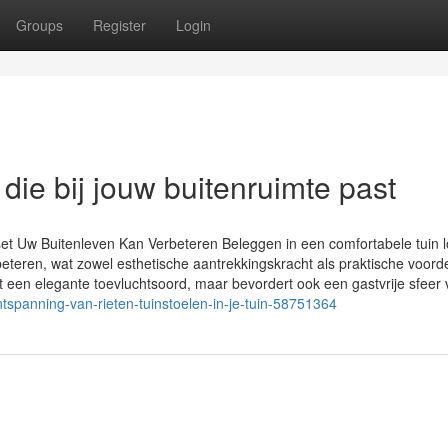
Groups
Register
Login
die bij jouw buitenruimte past
t Uw Buitenleven Kan Verbeteren Beleggen in een comfortabele tuin 
beteren, wat zowel esthetische aantrekkingskracht als praktische voord
ot een elegante toevluchtsoord, maar bevordert ook een gastvrije sfeer 
tspanning-van-rieten-tuinstoelen-in-je-tuin-58751364