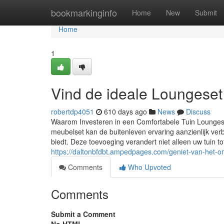
Home
bookmarkinginfo
Home
New
Submit
Home
1
Vind de ideale Loungeset 
robertdp4051
610 days ago
News
Discuss
Waarom Investeren in een Comfortabele Tuin Loungese
meubelset kan de buitenleven ervaring aanzienlijk ver
biedt. Deze toevoeging verandert niet alleen uw tuin t
https://daltonbfdbt.ampedpages.com/geniet-van-het-on
Comments
Who Upvoted
Comments
Submit a Comment