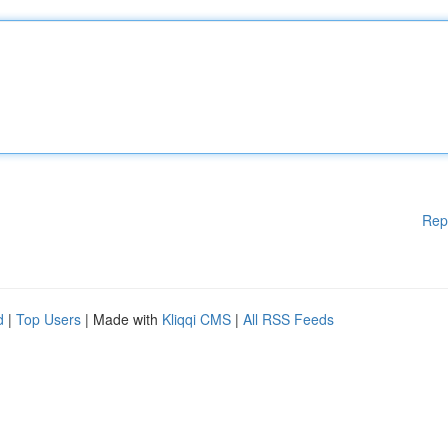
Rep
d
|
Top Users
| Made with
Kliqqi CMS
|
All RSS Feeds