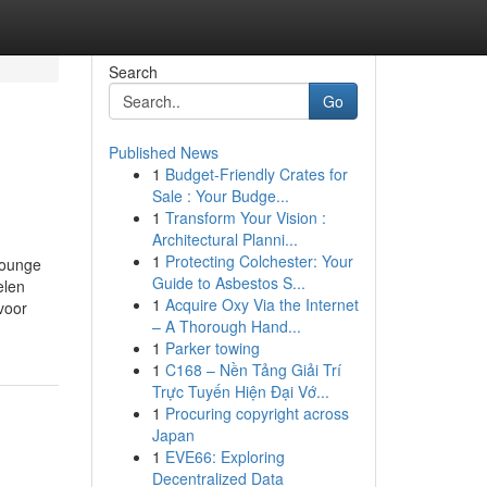
Search
Go
Published News
1
Budget-Friendly Crates for
Sale : Your Budge...
1
Transform Your Vision :
Architectural Planni...
1
Protecting Colchester: Your
lounge
Guide to Asbestos S...
elen
1
Acquire Oxy Via the Internet
voor
– A Thorough Hand...
1
Parker towing
1
C168 – Nền Tảng Giải Trí
Trực Tuyến Hiện Đại Vớ...
1
Procuring copyright across
Japan
1
EVE66: Exploring
Decentralized Data